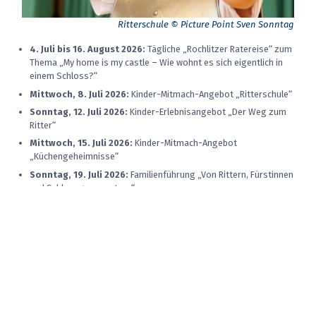
Ritterschule © Picture Point Sven Sonntag
4. Juli bis 16. August 2026:
Tägliche „Rochlitzer Ratereise“ zum
Thema „My home is my castle – Wie wohnt es sich eigentlich in
einem Schloss?“
Mittwoch, 8. Juli 2026:
Kinder-Mitmach-Angebot „Ritterschule“
Sonntag, 12. Juli 2026:
Kinder-Erlebnisangebot „Der Weg zum
Ritter“
Mittwoch, 15. Juli 2026:
Kinder-Mitmach-Angebot
„Küchengeheimnisse“
Sonntag, 19. Juli 2026:
Familienführung „Von Rittern, Fürstinnen
und Schlossgespenstern“
Mittwoch, 22. Juli 2026:
Kinder-Mitmach-Angebot „Steinarbeiten
mit Rochlitzer Porphyr“
Mittwoch, 29. Juli 2026:
Kinder-Mitmach-Angebot „Feiern –
Tanzen – Lieben: Die schönen Seiten des Schlosslebens“
Sonntag, 2. August 2026:
Familienführung „Von Rittern,
Fürstinnen und Schlossgespenstern“
Mittwoch, 5. August 2026:
Ferienangebot „Summ, summ, summ
– Bienen sind nicht dumm!“