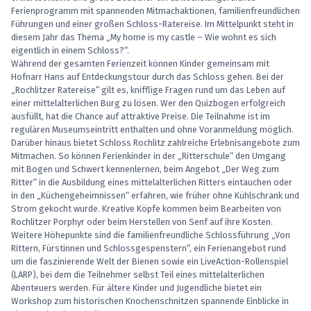
Ferienprogramm mit spannenden Mitmachaktionen, familienfreundlichen
Führungen und einer großen Schloss-Ratereise. Im Mittelpunkt steht in
diesem Jahr das Thema „My home is my castle – Wie wohnt es sich
eigentlich in einem Schloss?“.
Während der gesamten Ferienzeit können Kinder gemeinsam mit
Hofnarr Hans auf Entdeckungstour durch das Schloss gehen. Bei der
„Rochlitzer Ratereise“ gilt es, knifflige Fragen rund um das Leben auf
einer mittelalterlichen Burg zu lösen. Wer den Quizbogen erfolgreich
ausfüllt, hat die Chance auf attraktive Preise. Die Teilnahme ist im
regulären Museumseintritt enthalten und ohne Voranmeldung möglich.
Darüber hinaus bietet Schloss Rochlitz zahlreiche Erlebnisangebote zum
Mitmachen. So können Ferienkinder in der „Ritterschule“ den Umgang
mit Bogen und Schwert kennenlernen, beim Angebot „Der Weg zum
Ritter“ in die Ausbildung eines mittelalterlichen Ritters eintauchen oder
in den „Küchengeheimnissen“ erfahren, wie früher ohne Kühlschrank und
Strom gekocht wurde. Kreative Köpfe kommen beim Bearbeiten von
Rochlitzer Porphyr oder beim Herstellen von Senf auf ihre Kosten.
Weitere Höhepunkte sind die familienfreundliche Schlossführung „Von
Rittern, Fürstinnen und Schlossgespenstern“, ein Ferienangebot rund
um die faszinierende Welt der Bienen sowie ein LiveAction-Rollenspiel
(LARP), bei dem die Teilnehmer selbst Teil eines mittelalterlichen
Abenteuers werden. Für ältere Kinder und Jugendliche bietet ein
Workshop zum historischen Knochenschnitzen spannende Einblicke in