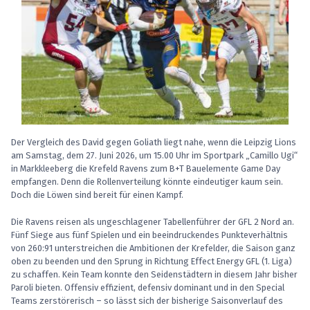
Der Vergleich des David gegen Goliath liegt nahe, wenn die Leipzig Lions
am Samstag, dem 27. Juni 2026, um 15.00 Uhr im Sportpark „Camillo Ugi“
in Markkleeberg die Krefeld Ravens zum B+T Bauelemente Game Day
empfangen. Denn die Rollenverteilung könnte eindeutiger kaum sein.
Doch die Löwen sind bereit für einen Kampf.
Die Ravens reisen als ungeschlagener Tabellenführer der GFL 2 Nord an.
Fünf Siege aus fünf Spielen und ein beeindruckendes Punkteverhältnis
von 260:91 unterstreichen die Ambitionen der Krefelder, die Saison ganz
oben zu beenden und den Sprung in Richtung Effect Energy GFL (1. Liga)
zu schaffen. Kein Team konnte den Seidenstädtern in diesem Jahr bisher
Paroli bieten. Offensiv effizient, defensiv dominant und in den Special
Teams zerstörerisch – so lässt sich der bisherige Saisonverlauf des