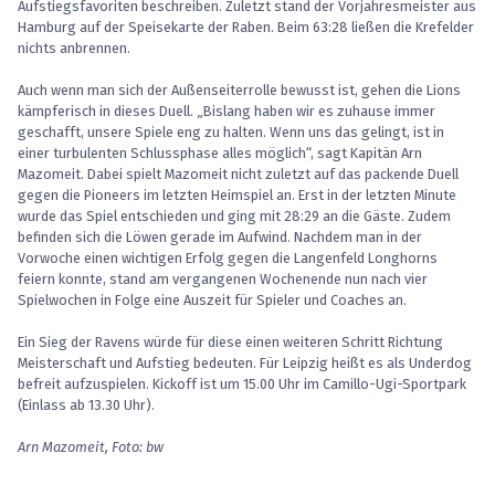
Aufstiegsfavoriten beschreiben. Zuletzt stand der Vorjahresmeister aus
Hamburg auf der Speisekarte der Raben. Beim 63:28 ließen die Krefelder
nichts anbrennen.
Auch wenn man sich der Außenseiterrolle bewusst ist, gehen die Lions
kämpferisch in dieses Duell. „Bislang haben wir es zuhause immer
geschafft, unsere Spiele eng zu halten. Wenn uns das gelingt, ist in
einer turbulenten Schlussphase alles möglich“, sagt Kapitän Arn
Mazomeit. Dabei spielt Mazomeit nicht zuletzt auf das packende Duell
gegen die Pioneers im letzten Heimspiel an. Erst in der letzten Minute
wurde das Spiel entschieden und ging mit 28:29 an die Gäste. Zudem
befinden sich die Löwen gerade im Aufwind. Nachdem man in der
Vorwoche einen wichtigen Erfolg gegen die Langenfeld Longhorns
feiern konnte, stand am vergangenen Wochenende nun nach vier
Spielwochen in Folge eine Auszeit für Spieler und Coaches an.
Ein Sieg der Ravens würde für diese einen weiteren Schritt Richtung
Meisterschaft und Aufstieg bedeuten. Für Leipzig heißt es als Underdog
befreit aufzuspielen. Kickoff ist um 15.00 Uhr im Camillo-Ugi-Sportpark
(Einlass ab 13.30 Uhr).
Arn Mazomeit, Foto: bw