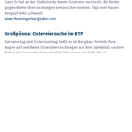
Gast: Er hat an der Steilstrecke bunte Ostereier versteckt, die Kinder
gegen kleine Überraschungen eintauschen können. Tipp vom Hasen:
bergauf links schauen!
www.thueringerbergbahn.com
Großpösna: Ostereiersuche im BTP
Karsamstag und Ostersonntag heißt es im Bergbau-Technik-Park:
Augen auf und kleine Osterüberraschungen auf dem Spielplatz suchen!
Neben der Eiersuche laden täglich Führungen um 11.00 Uhr zu
spannenden Einblicken in die Welt des Bergbaus ein.
www.bergbau-technik-park.de
Erfurt: Ostersonntag im egapark
Am 5. April lädt der egapark Erfurt von 9.00 bis 18.00 Uhr zum bunten
Osterfest ein. Familien erwartet ein fröhliches Mitmachprogramm mit
Überraschungen. Highlight ist die Tigerenten-Club-Show mit Günter
Kastenfrosch und Moderatorin Laura Knöll.
Auf dem Domplatz findet der Erfurter Altstadtfrühling statt.
Ostersonntag und -montag kommt der Osterhase zu Besuch.
www.egapark.de
www.erfurter-volksfeste.de