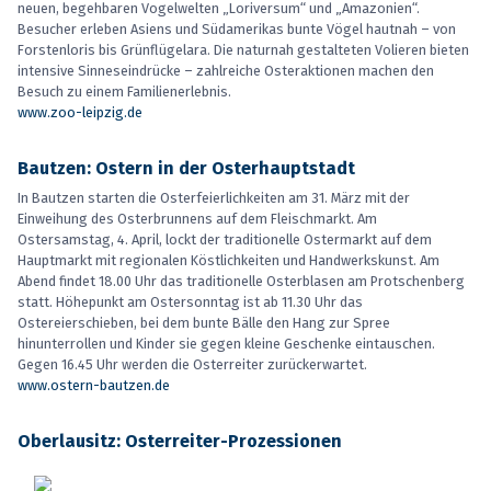
neuen, be­geh­baren Vogelwelten „Loriversum“ und „Amazonien“.
Besucher erleben Asiens und Südamerikas bunte Vögel hautnah – von
Forstenloris bis Grünflügelara. Die naturnah gestalteten Volieren bieten
intensive Sinneseindrücke – zahlreiche Osteraktionen machen den
Besuch zu einem Familienerlebnis.
www.zoo-leipzig.de
Bautzen: Ostern in der Osterhauptstadt
In Bautzen starten die Osterfeierlichkeiten am 31. März mit der
Einweihung des Osterbrunnens auf dem Fleischmarkt. Am
Ostersamstag, 4. April, lockt der traditionelle Ostermarkt auf dem
Hauptmarkt mit regionalen Köstlichkeiten und Handwerkskunst. Am
Abend findet 18.00 Uhr das traditionelle Osterblasen am Protschenberg
statt. Höhepunkt am Ostersonntag ist ab 11.30 Uhr das
Ostereierschieben, bei dem bunte Bälle den Hang zur Spree
hinunterrollen und Kinder sie gegen kleine Geschenke eintauschen.
Gegen 16.45 Uhr werden die Osterreiter zurückerwartet.
www.ostern-bautzen.de
Oberlausitz: Osterreiter-Prozessionen