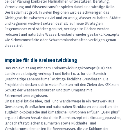
bei der Planung konkreter Maßnahmen unterstützen. Beratung,
Vernetzung und Wissenstransfer spielen dabei eine wichtige Rolle.
Der Bedarf ist groß. In vielen Regionen wird es schwieriger, das
Gleichgewicht zwischen zu viel und zu wenig Wasser zu halten. Städte
und Regionen weltweit setzen deshalb auf neue Strategien:
Regenwasser wird stärker genutzt, versiegelte Flächen werden
reduziert und natürliche Wasserkreisläufe wieder gestärkt. Konzepte
wie Schwammstädte oder Schwammlandschaften verfolgen genau
dieses Ziel.
Impulse für die Kreisentwicklung
Das Projekt ist eng mit dem Kreisentwicklungskonzept (KEK) des
Landkreises Leipzig verknüpft und liefert u. a. für den Bereich
„Nachhaltige Lebensräume“ wichtige fachliche Grundlagen. Die
Projektziele decken sich in vielen Punkten mit den Zielen des KEK zum
Schutz der Wasserressourcen und zum Umgang mit
Extremwetterereignissen.
Ein Beispiel ist die Idee, Rad- und Wanderwege in ein Netzwerk aus
Gewässern, Grünflächen und naturnahen Strukturen einzubetten, die
zugleich ökologische und klimatische Funktionen erfüllen. „GeRI plus“
ergänzt diesen Ansatz durch ein Baumkonzept mit klimaangepassten,
landschaftstypischen Baumarten sowie Rückhalte- und
Versickerungselementen für Regenwasser, die zur Kühlung der