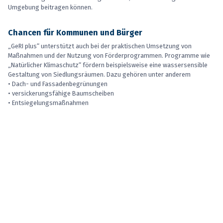
Umgebung beitragen können.
Chancen für Kommunen und Bürger
„GeRI plus“ unterstützt auch bei der praktischen Umsetzung von
Maßnahmen und der Nutzung von Förderprogrammen. Programme wie
„Natürlicher Klimaschutz“ fördern beispielsweise eine wassersensible
Gestaltung von Siedlungsräumen. Dazu gehören unter anderem
• Dach- und Fassadenbegrünungen
• versickerungsfähige Baumscheiben
• Entsiegelungsmaßnahmen
• Regenwasserspielplätze mit Verdunstungs- und Versickerungsflächen
Solche Maßnahmen verbessern den Wasserhaushalt und können zudem
auch Straßenräume, Grünanlagen und das Stadtbild aufwerten.
Prinzipien wie entsiegelte Flächen, trockenresistente Pflanzen, die
Regenwassernutzung oder kleine Retentionsbereiche lassen sich auch
im eigenen Garten umsetzen. Daher können auch Bürgerinnen und
Bürger mithelfen, Wasser im Boden zu halten und ein angenehmeres
Mikroklima zu schaffen.
Auch viele kleine Maßnahmen können zusammen viel bewirken und dazu