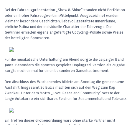
Bei der Fahrzeugpräsentation „Show & Shine“ standen nicht Perfektion
oder ein hoher Fahrzeugwert im Mittelpunkt. Ausgezeichnet wurden
vielmehr besondere Geschichten, liebevoll gestaltete Innenräume,
ehrliche Patina und der individuelle Charakter der Fahrzeuge. Die
Gewinner erhielten eigens angefertigte Upcycling-Pokale sowie Preise
der beteiligten Sponsoren.
Für die musikalische Unterhaltung am Abend sorgte die Leipziger Band
Jante. Besonders die spontan gespielte Unplugged-Version als Zugabe
sorgte noch einmal für einen besonderen Gänsehautmoment.
Den Abschluss des Wochenendes bildete am Sonntag die gemeinsame
Ausfahrt. Insgesamt 36 Bullis machten sich auf den Weg zum Kap
Zwenkau. Unter dem Motto „Love, Peace and Community“ setzte der
lange Autokorso ein sichtbares Zeichen für Zusammenhalt und Toleranz.
Ein Treffen dieser Größenordnung wäre ohne starke Partner nicht
möglich gewesen. Ein besonderer Dank gilt dem Hauptsponsor
Autohaus Graupner aus Brandis, vertreten durch Holger Ohme, Reimo,