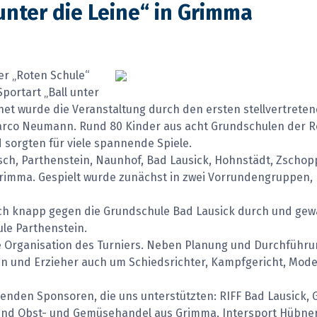
unter die Leine“ in Grimma
er „Roten Schule“
portart „Ball unter
fnet wurde die Veranstaltung durch den ersten stellvertrete
arco Neumann. Rund 80 Kinder aus acht Grundschulen der R
 sorgten für viele spannende Spiele.
sch, Parthenstein, Naunhof, Bad Lausick, Hohnstädt, Zscho
imma. Gespielt wurde zunächst in zwei Vorrundengruppen,
isch knapp gegen die Grundschule Bad Lausick durch und ge
ule Parthenstein.
e Organisation des Turniers. Neben Planung und Durchführ
 und Erzieher auch um Schiedsrichter, Kampfgericht, Mode
genden Sponsoren, die uns unterstützten: RIFF Bad Lausick,
und Obst- und Gemüsehandel aus Grimma, Intersport Hübne