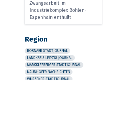
Zwangsarbeit im
Industriekomplex Böhlen-
Espenhain enthüllt
Region
BORNAER STADTJOURNAL
LANDKREIS LEIPZIG JOURNAL
MARKKLEEBERGER STADTJOURNAL
NAUNHOFER NACHRICHTEN
WURZENER STADTJOURNAL
MARKRANSTÄDT INFORMATIV
BRANDISER STADTJOURNAL
BORSDORFER AMTSBLATT
FREIZEIT & TOURISMUS JOURNAL
DRUCKHAUS BORNA