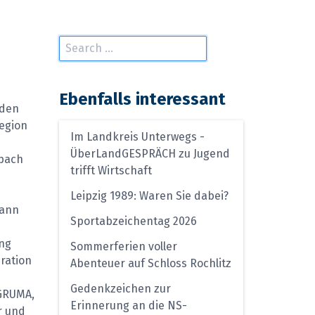
Ebenfalls interessant
nden
egion
Im Landkreis Unterwegs -
ÜberLandGESPRÄCH zu Jugend
ppach
trifft Wirtschaft
Leipzig 1989: Waren Sie dabei?
wann
Sportabzeichentag 2026
ung
Sommerferien voller
ration
Abenteuer auf Schloss Rochlitz
Gedenkzeichen zur
 GRUMA,
Erinnerung an die NS-
r und