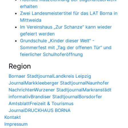
erhalten
Zwei Landesmeistertitel für das LAT Borna in
Mittweida
Im Vereinshaus „Zur Schanze“ kann wieder
gefeiert werden
Grundschule „Kinder dieser Welt“ -
Sommerfest mit „Tag der offenen Tür“ und
feierlicher Schulhoferöffnung
Region
Bornaer Stadtjournal
Landkreis Leipzig
Journal
Markkleeberger Stadtjournal
Naunhofer
Nachrichten
Wurzener Stadtjournal
Markranstädt
informativ
Brandiser Stadtjournal
Borsdorfer
Amtsblatt
Freizeit & Tourismus
Journal
DRUCKHAUS BORNA
Kontakt
Impressum